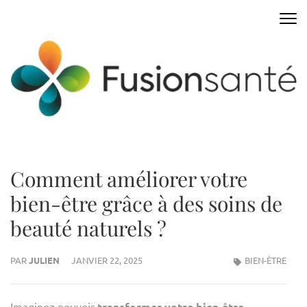
Aller
au
FUSIONSANTE
Innover pour mieux vivre
contenu
(Pressez
Entrée)
Comment améliorer votre
bien-être grâce à des soins de
beauté naturels ?
PAR
JULIEN
JANVIER 22, 2025
BIEN-ÊTRE
Imaginez pouvoir
transformer votre bien-être