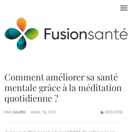
Aller
au
FUSIONSANTE
Innover pour mieux vivre
contenu
(Pressez
Entrée)
Comment améliorer sa santé
mentale grâce à la méditation
quotidienne ?
PAR
JULIEN
AVRIL 18, 2025
BIEN-ÊTRE
Avez-vous déjà pensé à la possibilité de retrouver un