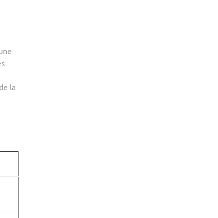
 une
es
de la