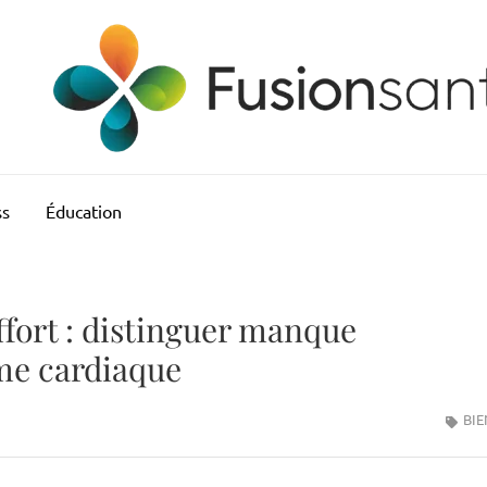
ss
Éducation
ffort : distinguer manque
me cardiaque
BIE