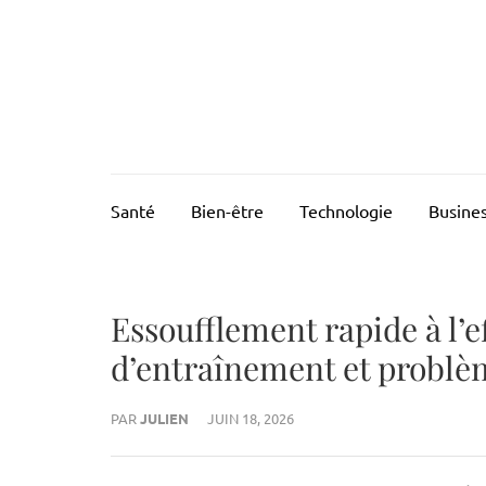
Aller
au
FUSIONSANTE
Innover pour mieux vivre
contenu
(Pressez
Entrée)
Santé
Bien-être
Technologie
Busine
Essoufflement rapide à l’e
d’entraînement et problè
PAR
JULIEN
JUIN 18, 2026