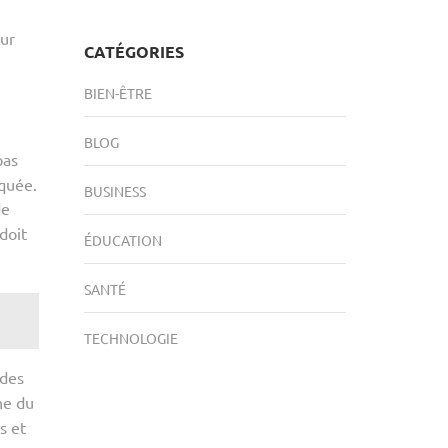
eur
CATÉGORIES
BIEN-ÊTRE
BLOG
pas
rquée.
BUSINESS
de
doit
ÉDUCATION
SANTÉ
TECHNOLOGIE
 des
ne du
s et