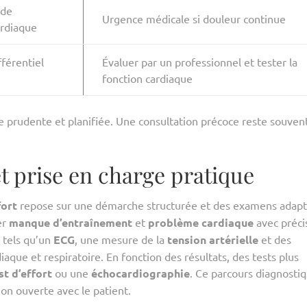
 de
Urgence médicale si douleur continue
ardiaque
fférentiel
Évaluer par un professionnel et tester la
fonction cardiaque
prudente et planifiée. Une consultation précoce reste souvent
t prise en charge pratique
fort
repose sur une démarche structurée et des examens adapt
er
manque d’entraînement
et
problème cardiaque
avec préci
, tels qu’un
ECG
, une mesure de la
tension artérielle
et des
diaque et respiratoire. En fonction des résultats, des tests plus
st d’effort
ou une
échocardiographie
. Ce parcours diagnosti
ion ouverte avec le patient.