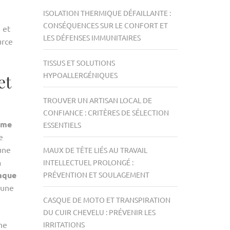
ISOLATION THERMIQUE DÉFAILLANTE :
CONSÉQUENCES SUR LE CONFORT ET
 et
LES DÉFENSES IMMUNITAIRES
urce
TISSUS ET SOLUTIONS
et
HYPOALLERGÉNIQUES
TROUVER UN ARTISAN LOCAL DE
CONFIANCE : CRITÈRES DE SÉLECTION
ème
ESSENTIELS
e
une
MAUX DE TÊTE LIÉS AU TRAVAIL
a
INTELLECTUEL PROLONGÉ :
aque
PRÉVENTION ET SOULAGEMENT
 une
CASQUE DE MOTO ET TRANSPIRATION
DU CUIR CHEVELU : PRÉVENIR LES
ne
IRRITATIONS