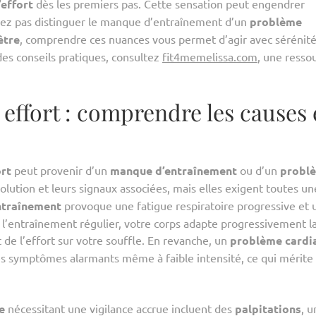
’effort
dès les premiers pas. Cette sensation peut engendrer
 savez pas distinguer le manque d’entraînement d’un
problème
être
, comprendre ces nuances vous permet d’agir avec sérénité
des conseils pratiques, consultez
fit4memelissa.com
, une resso
 effort : comprendre les causes 
ort
peut provenir d’un
manque d’entraînement
ou d’un
probl
volution et leurs signaux associées, mais elles exigent toutes un
ntraînement
provoque une fatigue respiratoire progressive et 
 l’entraînement régulier, votre corps adapte progressivement l
t de l’effort sur votre souffle. En revanche, un
problème cardi
es symptômes alarmants même à faible intensité, ce qui mérite
e
nécessitant une vigilance accrue incluent des
palpitations
, u