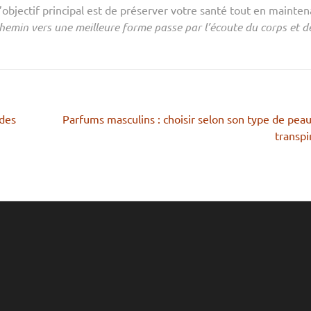
’objectif principal est de préserver votre santé tout en mainten
chemin vers une meilleure forme passe par l’écoute du corps et d
odes
Parfums masculins : choisir selon son type de peau
transpi