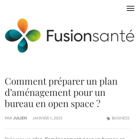
Aller
au
FUSIONSANTE
Innover pour mieux vivre
contenu
(Pressez
Entrée)
Comment préparer un plan
d’aménagement pour un
bureau en open space ?
PAR
JULIEN
JANVIER 1, 2025
BUSINESS
Préparer un
plan d’aménagement pour un bureau en