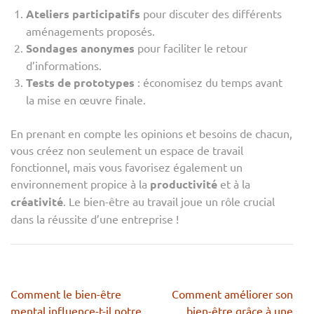
Ateliers participatifs
pour discuter des différents
aménagements proposés.
Sondages anonymes
pour faciliter le retour
d’informations.
Tests de prototypes
: économisez du temps avant
la mise en œuvre finale.
En prenant en compte les opinions et besoins de chacun,
vous créez non seulement un espace de travail
fonctionnel, mais vous favorisez également un
environnement propice à la
productivité
et à la
créativité
. Le bien-être au travail joue un rôle crucial
dans la réussite d’une entreprise !
Navigation
Comment le bien-être
Comment améliorer son
de
mental influence-t-il notre
bien-être grâce à une