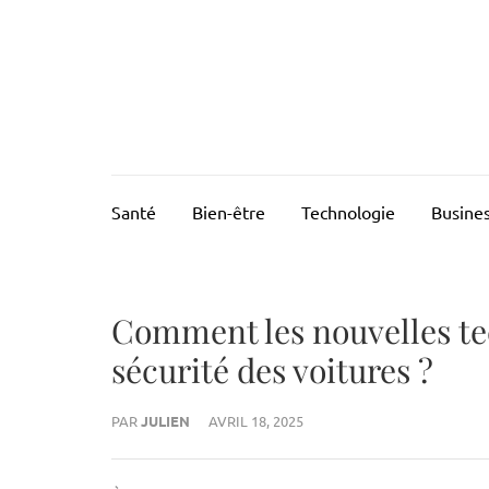
Aller
au
FUSIONSANTE
Innover pour mieux vivre
contenu
(Pressez
Entrée)
Santé
Bien-être
Technologie
Busine
Comment les nouvelles te
sécurité des voitures ?
PAR
JULIEN
AVRIL 18, 2025