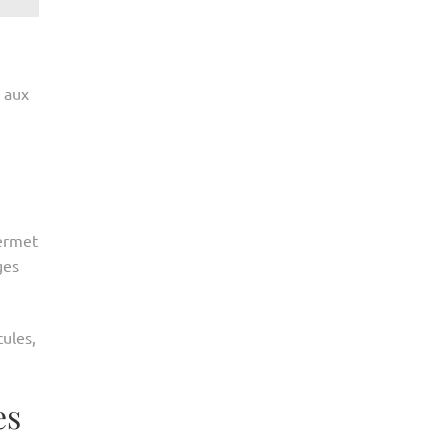
t aux
ermet
ges
cules,
es