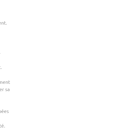
ent.
.
.
ement
er sa
pées
té.