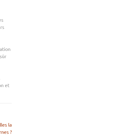
es
rs
ation
sûr
s
on et
les la
rnes ?